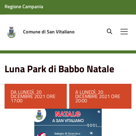
Regione Campania
Comune di San Vitaliano
site.searc
Men
Home
Eventi
Luna Park di Babbo Natale
Luna Park di Babbo Natale
DA LUNEDÌ, 20
A LUNEDÌ, 20
DICEMBRE 2021 ORE
DICEMBRE 2021 ORE
17:00
20:00