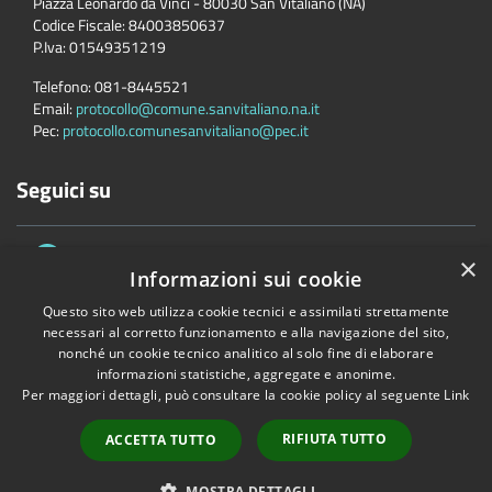
Piazza Leonardo da Vinci - 80030 San Vitaliano (NA)
Codice Fiscale:
84003850637
P.Iva:
01549351219
Telefono:
081-8445521
Email:
protocollo@comune.sanvitaliano.na.it
Pec:
protocollo.comunesanvitaliano@pec.it
Seguici su
×
Informazioni sui cookie
Questo sito web utilizza cookie tecnici e assimilati strettamente
necessari al corretto funzionamento e alla navigazione del sito,
nonché un cookie tecnico analitico al solo fine di elaborare
Accessibilità
Privacy
Cookie
Mappa del sito
informazioni statistiche, aggregate e anonime.
Per maggiori dettagli, può consultare la cookie policy al seguente
Link
Copyright © 2026 • Comune di San Vitaliano • Powered by
Municipium
•
Accesso redazione
RIFIUTA TUTTO
ACCETTA TUTTO
MOSTRA DETTAGLI