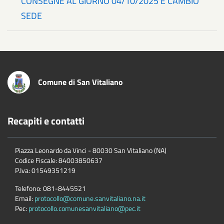
CONSEGNE AL GIORNO 04/10/2025 E CAMBIO
SEDE
Comune di San Vitaliano
Recapiti e contatti
Piazza Leonardo da Vinci - 80030 San Vitaliano (NA)
Codice Fiscale:
84003850637
P.Iva:
01549351219
Telefono:
081-8445521
Email:
protocollo@comune.sanvitaliano.na.it
Pec:
protocollo.comunesanvitaliano@pec.it