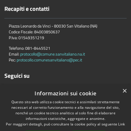
Recapiti e contatti
Piazza Leonardo da Vinci - 80030 San Vitaliano (NA)
Codice Fiscale:
84003850637
P.Iva:
01549351219
Telefono:
081-8445521
Email:
protocollo@comune.sanvitaliano.na.it
Pec:
protocollo.comunesanvitaliano@pec.it
Seguici su
×
Informazioni sui cookie
Questo sito web utilizza cookie tecnici e assimilati strettamente
necessari al corretto funzionamento e alla navigazione del sito,
nonché un cookie tecnico analitico al solo fine di elaborare
informazioni statistiche, aggregate e anonime.
Accessibilità
Privacy
Cookie
Mappa del sito
Per maggiori dettagli, può consultare la cookie policy al seguente
Link
Copyright © 2026 • Comune di San Vitaliano • Powered by
Municipium