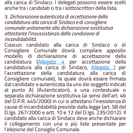
alla carica di Sindaco. I delegati possono essere scelti
anche tra i candidati o tra i sottoscrittori della lista.
3.
Dichiarazione
autenticata
di
accettazione
della
candidatura
alla
carica
di
Sindaco
e
di
consigliere
comunale unitamente alla dichiarazione sostitutiva
attestante l’insussistenza della condizione di
incandidabilità
.
Ciascun candidato alla carica di Sindaco o di
Consigliere Comunale dovrà compilare apposito
modello di dichiarazione di accettazione della
candidatura (
Allegato 4
per accettazione della
candidatura alla carica di Sindaco,
Allegato 7
per
l'accettazione della candidatura alla carica di
Consigliere comunale),
la
quale dovrà
essere
firmata
dal
candidato
e
autenticata
da
uno
dei
soggetti
indicati
al
punto
A)
(Autenticatori),
e
una contestuale o
separata dichiarazione sostitutiva (ai sensi dell’art. 46
del D.P.R. 445/2000) in cui si attestano l’inesistenza
di
cause
di
incandidabilità
previste
dalla
legge
(art.
58
del
D.lgs.
267/2000
e
artt.
10
e
12
del
D.lgs. 235/2012). Il
candidato alla carica di Sindaco deve anche dichiarare
il collegamento con una o più liste presentate per
l’elezione del Consiglio Comunale.