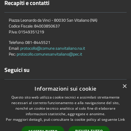
Recapiti e contatti
Piazza Leonardo da Vinci - 80030 San Vitaliano (NA)
Codice Fiscale:
84003850637
P.Iva:
01549351219
Telefono:
081-8445521
Email:
protocollo@comune.sanvitaliano.na.it
Pec:
protocollo.comunesanvitaliano@pec.it
Seguici su
×
Informazioni sui cookie
Questo sito web utilizza cookie tecnici e assimilati strettamente
necessari al corretto funzionamento e alla navigazione del sito,
nonché un cookie tecnico analitico al solo fine di elaborare
Accessibilità
Privacy
Cookie
Mappa del sito
informazioni statistiche, aggregate e anonime.
Per maggiori dettagli, può consultare la cookie policy al seguente
Link
Copyright © 2026 • Comune di San Vitaliano • Powered by
Municipium
•
Accesso redazione