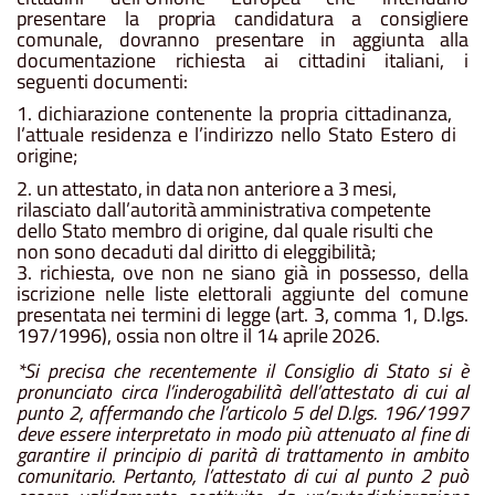
presentare
la
propria
candidatura
a
consigliere
comunale, dovranno
presentare in
aggiunta
alla
documentazione richiesta
ai cittadini italiani, i
seguenti documenti:
1.
dichiarazione
contenente
la
propria
cittadinanza,
l’attuale
residenza
e
l’indirizzo
nello
Stato
Estero
di
origine;
2.
un
attestato,
in
data
non
anteriore
a
3
mesi,
rilasciato
dall’autorità
amministrativa
competente
dello
Stato membro di origine, dal quale risulti che
non sono decaduti dal diritto di eleggibilità;
3. richiesta, ove non ne siano già in possesso, della
iscrizione nelle liste elettorali aggiunte del comune
presentata
nei
termini
di
legge
(art. 3,
comma 1,
D.lgs.
197/1996),
ossia
non
oltre
il
14
aprile
2026.
*Si
precisa
che
recentemente
il
Consiglio
di
Stato
si
è
pronunciato
circa
l’inderogabilità
dell’attestato
di
cui
al
punto 2, affermando che l’articolo 5 del D.lgs. 196/1997
deve essere interpretato in modo più attenuato al fine
di
garantire
il
principio
di
parità
di
trattamento
in
ambito
comunitario.
Pertanto,
l’attestato
di
cui
al
punto 2
può