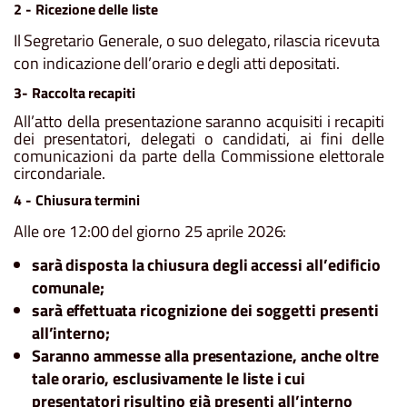
2
-
Ricezione
delle
liste
Il
Segretario
Generale,
o
suo
delegato,
rilascia
ricevuta
con
indicazione
dell’orario
e
degli
atti
depositati.
3-
Raccolta
recapiti
All’atto della presentazione saranno acquisiti i recapiti
dei presentatori, delegati o candidati, ai fini delle
comunicazioni da parte della Commissione elettorale
circondariale.
4
-
Chiusura
termini
Alle
ore
12:00
del
giorno
25
aprile
2026:
sarà
disposta
la
chiusura
degli
accessi
all’edificio
comunale;
sarà
effettuata
ricognizione
dei
soggetti
presenti
all’interno;
Saranno
ammesse
alla
presentazione,
anche
oltre
tale
orario,
esclusivamente
le
liste
i
cui
presentatori
risultino già presenti all’interno