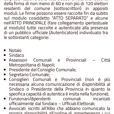
della
firma
di
non
meno
di
60
e
non
più
di
120
elettori
residenti del comune (sottoscrittori) in appositi
moduli. Le firme possono essere raccolte fin da subito
sul modulo cosiddetto
“ATTO SEPARATO” e alcune
nell’ATTO PRINCIPALE (fare collegamento ipertestuale
al modulo) tutte raccolte e autenticate alla presenza
di un pubblico ufficiale (Autenticatore) individuato tra
le sottostanti categorie:
Notaio
Sindaco
Assessori
Comunali
e
Provinciali – Città
Metropolitana di Napoli
;
Presidente
del
Consiglio
Comunale;
Segretario
Comunale;
Consiglieri
Comunali
e
Provinciali
(non
è
più
necessaria
alcuna
comunicazione
di
disponibilità
al
Sindaco
o
Presidente
della
Provincia
in
quanto
la
specifica
capacità
di
autentica
è
insita
nella
funzione);
Funzionari/dipendenti
comunali
incaricati
ufficialmente
dal
Sindaco – Ufficiali Elettorali;
Avvocati
iscritti
all’Albo
che
abbiano
comunicato
la
propria
disponibilità
all’ordine
di
appartenenza
i cui