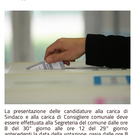
La presentazione delle candidature alla carica di
Sindaco e alla carica di Consigliere comunale deve
essere effettuata
alla
Segreteria
del
comune
dalle
ore
8
del
30°
giorno
alle
ore
12
del
29°
giorno
antecedenti
la
data della
votazione,
ossia
dalle
ore
8