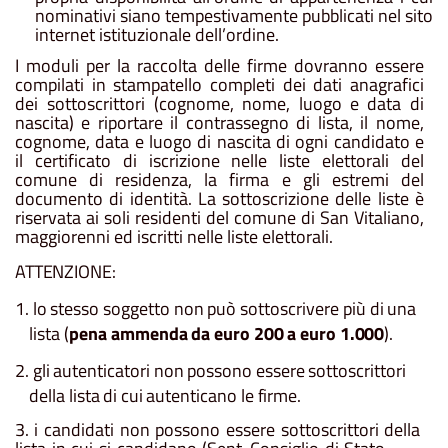
nominativi siano tempestivamente pubblicati nel sito
internet istituzionale dell’ordine.
I
moduli
per
la
raccolta
delle
firme dovranno
essere
compilati in
stampatello
completi dei
dati anagrafici
dei sottoscrittori
(cognome,
nome,
luogo
e
data
di
nascita)
e
riportare
il
contrassegno
di
lista,
il
nome,
cognome, data e luogo di nascita di ogni candidato e
il certificato di iscrizione nelle liste elettorali del
comune di residenza, la firma e gli estremi del
documento di identità. La sottoscrizione delle liste è
riservata ai soli residenti del comune di San Vitaliano,
maggiorenni ed iscritti nelle liste elettorali.
ATTENZIONE:
1.
lo
stesso
soggetto
non
può
sottoscrivere
più
di
una
lista
(
pena
ammenda
da
euro
200
a
euro
1.000
).
2.
gli
autenticatori
non
possono
essere
sottoscrittori
della
lista
di
cui
autenticano
le
firme.
3.
i
candidati
non
possono
essere
sottoscrittori
della