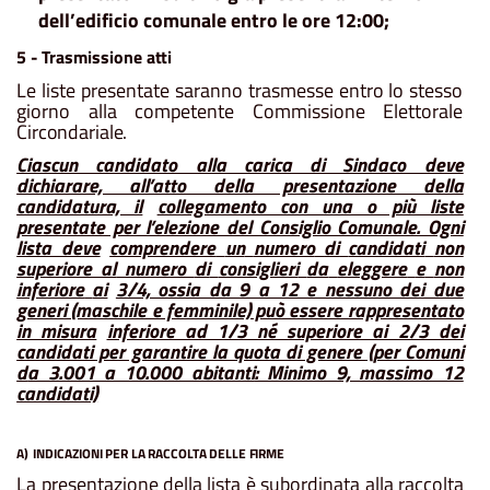
dell’edificio comunale entro le ore 12:00;
5
-
Trasmissione
atti
Le liste presentate saranno trasmesse entro lo stesso
giorno alla competente Commissione Elettorale
Circondariale.
Ciascun candidato alla carica di Sindaco deve
dichiarare, all’atto della presentazione della
candidatura, il
collegamento con una o più liste
presentate per l’elezione del Consiglio Comunale. Ogni
lista deve
comprendere
un
numero
di
candidati
non
superiore al
numero
di
consiglieri
da
eleggere
e
non
inferiore
ai
3/4, ossia da 9 a 12 e nessuno dei due
generi (maschile e femminile) può essere rappresentato
in misura
inferiore ad 1/3 né superiore ai 2/3 dei
candidati per garantire la quota di genere (per Comuni
d
a 3.001 a 10.000 abitanti
: Minimo 9, massimo 12
candidati)
A)
INDICAZIONI
PER
LA
RACCOLTA
DELLE
FIRME
La
presentazione
della
lista
è
subordinata
alla
raccolta