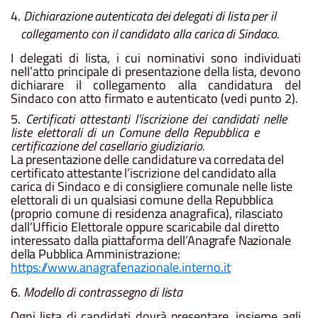
4.
Dichiarazione
autenticata
dei
delegati
di
lista
per
il
collegamento
con
il
candidato
alla
carica
di
Sindaco.
I delegati di lista, i cui nominativi sono individuati
nell’atto principale di presentazione della lista, devono
dichiarare il collegamento alla candidatura del
Sindaco con atto firmato e autenticato (vedi punto 2).
5.
Certificati
attestanti
l’iscrizione
dei
candidati
nelle
liste
elettorali
di
un
Comune
della
Repubblica
e
certificazione del casellario giudiziario.
La
presentazione
delle
candidature
va
corredata
del
certificato
attestante
l’iscrizione
del
candidato
alla
carica di Sindaco e di consigliere comunale nelle liste
elettorali di un qualsiasi comune della Repubblica
(proprio comune di residenza anagrafica), rilasciato
dall’Ufficio Elettorale oppure scaricabile dal diretto
interessato
dalla piattaforma dell’Anagrafe Nazionale
della Pubblica
Amministrazione:
https://www.anagrafenazionale.interno.it
6.
Modello
di
contrassegno
di
lista
Ogni
lista
di
candidati dovrà
presentare,
insieme
agli