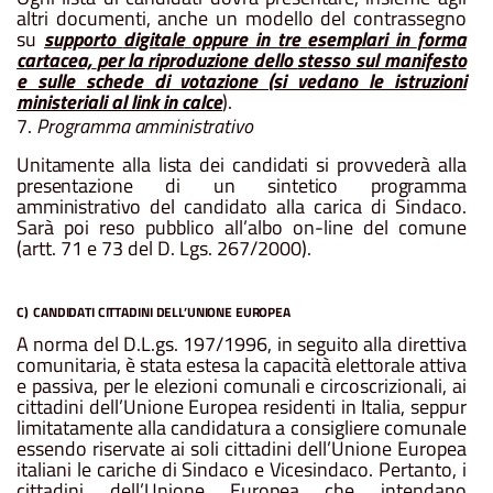
altri
documenti,
anche
un
modello
del
contrassegno
su
supporto
digitale
oppure
in tre
esemplari
in
forma
cartacea,
per
la riproduzione
dello
stesso sul manifesto
e sulle schede di votazione (si vedano le istruzioni
ministeriali al link in calce
).
7.
Programma
amministrativo
Unitamente
alla lista
dei candidati si provvederà alla
presentazione
di un
sintetico
programma
amministrativo
del candidato alla carica di Sindaco.
Sarà poi reso pubblico all’albo on-line del comune
(artt. 71 e 73 del D. Lgs. 267/2000).
C)
CANDIDATI
CITTADINI
DELL’UNIONE
EUROPEA
A
norma
del
D.L.gs.
197/1996,
in
seguito
alla
direttiva
comunitaria,
è
stata
estesa
la
capacità
elettorale
attiva
e
passiva,
per
le
elezioni
comunali
e
circoscrizionali,
ai
cittadini
dell’Unione
Europea
residenti
in
Italia,
seppur
limitatamente
alla
candidatura
a
consigliere
comunale
essendo
riservate
ai
soli
cittadini
dell’Unione
Europea
italiani
le
cariche
di
Sindaco
e
Vicesindaco.
Pertanto,
i
cittadini
dell’Unione
Europea
che
intendano