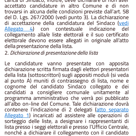
accettato
candidature
in
altro
Comune
e
di
non
trovarsi in alcuna delle condizioni previste dall’art. 58
del D. Lgs. 267/2000 (vedi punto 3). La dichiarazione
di accettazione della candidatura del Sindaco
(
vedi
Allegato 4
)
con contestuale indicazione del
collegamento
alla/e liste
elettorali
e
il suo
certificato
elettorale
devono
essere
allegati in
originale
all’atto
della
presentazione della lista.
2.
Dichiarazione
di
presentazione
della
lista
Le candidature vanno presentate con apposita
dichiarazione scritta firmata dagli elettori presentatori
della lista
(sottoscrittori)
sugli
appositi
moduli
(si
veda
al
punto
A)
muniti
di
contrassegno
di
lista,
nome
e
cognome del candidato Sindaco collegato e dei
candidati a consigliere comunale unitamente al
programma amministrativo
che
verrà
poi
pubblicato
all’albo
on-line
del
Comune.
Tale
dichiarazione
dovrà
contenere l’indicazione
di
2
delegati (
atto separato
Allegato 1
)
incaricati ad
assistere
alle
operazioni
di
sorteggio delle liste, a designare i rappresentanti di
lista presso i seggi elettorali e presso l’Ufficio Centrale,
nonché a dichiarare il collegamento con il candidato