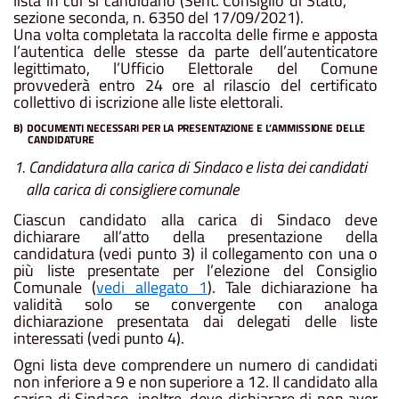
lista
in
cui
si
candidano
(Sent. Consiglio
di
Stato,
sezione seconda, n. 6350 del 17/09/2021).
Una volta completata la raccolta delle firme e apposta
l’autentica delle stesse da parte dell’autenticatore
legittimato, l’Ufficio Elettorale del Comune
provvederà entro 24 ore al rilascio del certificato
collettivo di iscrizione alle liste elettorali.
B)
DOCUMENTI
NECESSARI PER
LA
PRESENTAZIONE
E
L’AMMISSIONE
DELLE
CANDIDATURE
1.
Candidatura
alla
carica
di
Sindaco
e
lista
dei
candidati
alla
carica
di
consigliere
comunale
Ciascun candidato alla carica di Sindaco deve
dichiarare all’atto della presentazione della
candidatura (vedi punto 3) il collegamento con una o
più liste presentate per l’elezione del Consiglio
Comunale (
vedi allegato 1
).
Tale
dichiarazione
ha
validità
solo
se
convergente
con
analoga
dichiarazione
presentata
dai
delegati
delle liste
interessati (vedi punto 4).
Ogni
lista
deve comprendere
un
numero
di candidati
non inferiore
a 9
e
non
superiore
a 12. Il
candidato
alla
carica
di
Sindaco,
inoltre,
deve
dichiarare
di
non
aver