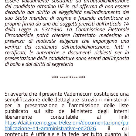
essere
validamente
sostituito
da
un’autodichiarazione
del
candidato
cittadino
UE
in cui
afferma
di
non essere
decaduto dal diritto di eleggibilità nell’ordinamento del
suo Stato membro di origine e facendo autenticare la
propria firma da uno dei soggetti previsti dall’articolo 14
della Legge n. 53/1990. La Commissione Elettorale
Circondariale potrà chiedere l’attestato medesimo in
presenza di motivate esigenze che
impongano
una
verifica
del
contenuto
dell’autodichiarazione.
Tutti
i
certificati,
le
autentiche
e
documenti richiesti per la
presentazione delle candidature sono esenti dall’imposta
di bollo e dai diritti di segreteria
*** **** **** ***
Si
avverte
che
il
presente
Vademecum
costituisce
una
semplificazione
delle
dettagliate
istruzioni
ministeriali
per la presentazione e l’ammissione delle liste
pubblicato sul sito del Ministero degli Interni
liberamente consultabile al link:
https://dait.interno.gov.it/elezioni/documentazione/pu
bblicazione-n1-amministrative-
ed2026
il cui
contenuto è ufficiale e fa fede per tutto quanto ivi