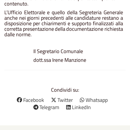
contenuto.
L’Ufficio
Elettorale
e quello
della
Segreteria
Generale
anche
nei
giorni precedenti alle
candidature
restano
a
disposizione
per
chiarimenti
e
supporto
finalizzati
alla
corretta
presentazione
della
documentazione
richiesta
dalle norme.
Il Segretario Comunale
dott.ssa Irene Manzione
Condividi su:
Facebook
Twitter
Whatsapp
Telegram
LinkedIn