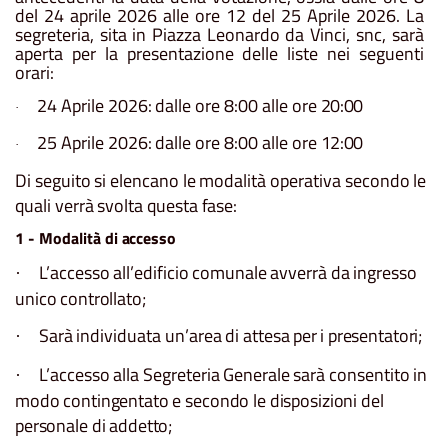
del
24
aprile
2026
alle
ore
12
del
25
Aprile
2026.
La
segreteria,
sita
in
Piazza Leonardo da Vinci, snc, sarà
aperta per la presentazione delle liste nei seguenti
orari:
24
Aprile
2026:
dalle
ore
8:00
alle
ore
20:00
·
25
Aprile
2026:
dalle
ore
8:00
alle
ore
12:00
·
Di
seguito
si
elencano
le
modalità
operativa
secondo
le
quali
verrà
svolta
questa
fase:
1
-
Modalità
di
accesso
L’accesso
all’edificio
comunale
avverrà
da
ingresso
·
unico
controllato;
Sarà
individuata
un’area
di
attesa
per
i
presentatori;
·
L’accesso
alla
Segreteria
Generale
sarà
consentito
in
·
modo
contingentato e secondo le disposizioni del
personale di addetto;