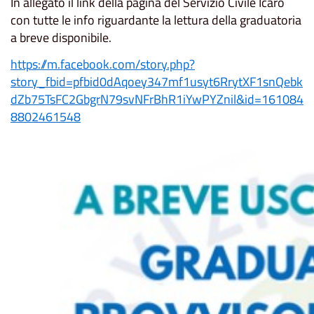
In allegato il link della pagina del Servizio Civile Icaro
con tutte le info riguardante la lettura della graduatoria
a breve disponibile.
https://m.facebook.com/story.php?
story_fbid=pfbid0dAqoey347mf1usyt6RrytXF1snQebk
dZb75TsFC2GbgrN79svNFrBhR1iYwPYZnil&id=161084
8802461548