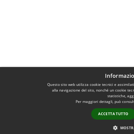
Informazio
Questo sito web utilizza cookie tecnici e assimila
alla navigazione del sito, nonché un cookie tecn
statistiche, ag
Per maggiori dettagli, può consul
ACCETTA TUTTO
MOSTR