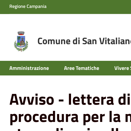
Regione Campania
Comune di San Vitalian
Home
News
Avviso - lettera di invito alla procedura 
Amministrazione
Aree Tematiche
Vivere 
Edilizia Residenziale Pubblica (ERP)
Avviso - lettera di
procedura per la