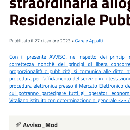
straordinaria allo
Residenziale Pubb
Pubblicato il 27 dicembre 2023 •
Gare e Appalti
Con il presente AVVISO, nel rispetto dei principi 
correttezza nonché dei principi di libera concorr
proporzionalità e pubblicità, si comunica alle ditte i
procedura per l’affidamento del servizio in intestazion
procedura elettronica presso il Mercato Elettronico d
cui potranno partecipare tutti gli operatori economi
Vitaliano istituito con determinazione n. generale 323 
Avviso_Mod