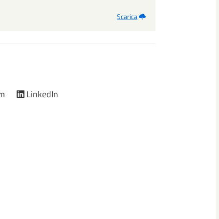
Scarica
am
LinkedIn