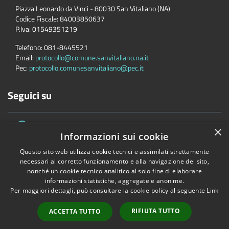
Piazza Leonardo da Vinci - 80030 San Vitaliano (NA)
Codice Fiscale:
84003850637
P.Iva:
01549351219
Telefono:
081-8445521
Email:
protocollo@comune.sanvitaliano.na.it
Pec:
protocollo.comunesanvitaliano@pec.it
Seguici su
×
Informazioni sui cookie
Questo sito web utilizza cookie tecnici e assimilati strettamente
necessari al corretto funzionamento e alla navigazione del sito,
nonché un cookie tecnico analitico al solo fine di elaborare
Accessibilità
Privacy
Cookie
Mappa del sito
informazioni statistiche, aggregate e anonime.
Per maggiori dettagli, può consultare la cookie policy al seguente
Link
Copyright © 2026 • Comune di San Vitaliano • Powered by
Municipium
•
Accesso redazione
RIFIUTA TUTTO
ACCETTA TUTTO