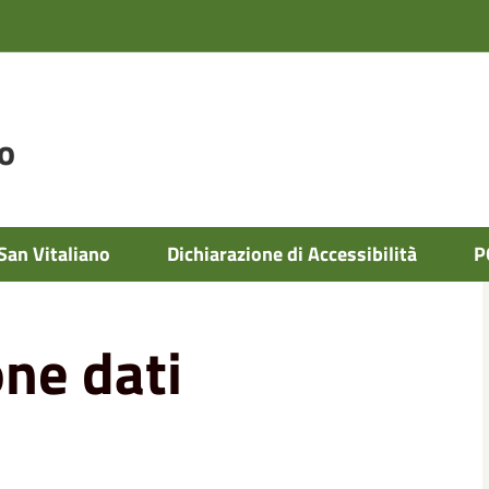
o
San Vitaliano
Dichiarazione di Accessibilità
P
one dati