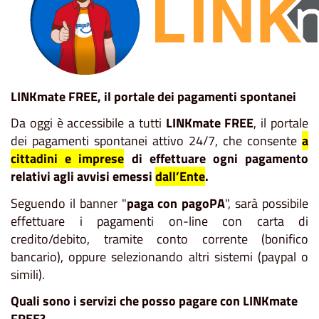
LINKmate FREE, il portale dei pagamenti spontanei
Da oggi è accessibile a tutti
LINKmate FREE
, il portale
dei pagamenti spontanei attivo 24/7, che consente
a
cittadini e imprese
di effettuare ogni pagamento
relativi agli avvisi emessi
dall’Ente
.
Seguendo il banner "
paga con pagoPA
", sarà possibile
effettuare i pagamenti on-line con carta di
credito/debito, tramite conto corrente (bonifico
bancario), oppure selezionando altri sistemi (paypal o
simili).
Quali sono i servizi che posso pagare con LINKmate
FREE?