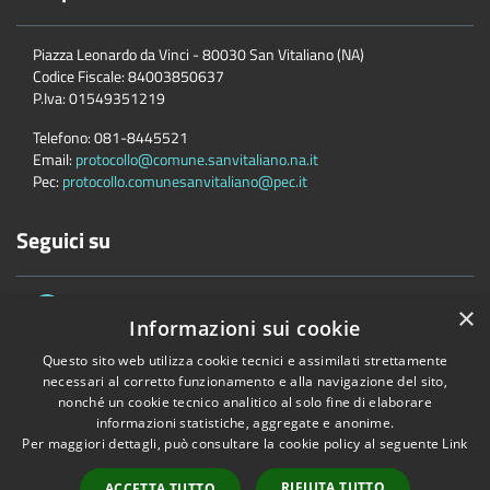
Piazza Leonardo da Vinci - 80030 San Vitaliano (NA)
Codice Fiscale:
84003850637
P.Iva:
01549351219
Telefono:
081-8445521
Email:
protocollo@comune.sanvitaliano.na.it
Pec:
protocollo.comunesanvitaliano@pec.it
Seguici su
×
Informazioni sui cookie
Questo sito web utilizza cookie tecnici e assimilati strettamente
necessari al corretto funzionamento e alla navigazione del sito,
nonché un cookie tecnico analitico al solo fine di elaborare
Accessibilità
Privacy
Cookie
Mappa del sito
informazioni statistiche, aggregate e anonime.
Per maggiori dettagli, può consultare la cookie policy al seguente
Link
Copyright © 2026 • Comune di San Vitaliano • Powered by
Municipium
•
Accesso redazione
RIFIUTA TUTTO
ACCETTA TUTTO