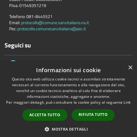
P.Iva:
01549351219
Telefono:
081-8445521
Email:
protocollo@comune.sanvitaliano.na.it
Pec:
protocollo.comunesanvitaliano@pec.it
Seguici su
×
Informazioni sui cookie
Questo sito web utilizza cookie tecnici e assimilati strettamente
necessari al corretto funzionamento e alla navigazione del sito,
nonché un cookie tecnico analitico al solo fine di elaborare
Accessibilità
Privacy
Cookie
Mappa del sito
informazioni statistiche, aggregate e anonime.
Per maggiori dettagli, può consultare la cookie policy al seguente
Link
Copyright © 2026 • Comune di San Vitaliano • Powered by
Municipium
•
Accesso redazione
RIFIUTA TUTTO
ACCETTA TUTTO
MOSTRA DETTAGLI