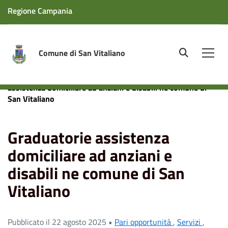
Regione Campania
Comune di San Vitaliano
site.searc
Men
Home
News
Pari opportunità
Graduatorie
assistenza domiciliare ad anziani e disabili ne comune di
San Vitaliano
Graduatorie assistenza
domiciliare ad anziani e
disabili ne comune di San
Vitaliano
Pubblicato il 22 agosto 2025 •
Pari opportunità
,
Servizi
,