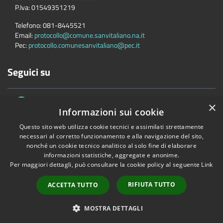
P.Iva:
01549351219
Telefono:
081-8445521
Email:
protocollo@comune.sanvitaliano.na.it
Pec:
protocollo.comunesanvitaliano@pec.it
Seguici su
×
Informazioni sui cookie
Questo sito web utilizza cookie tecnici e assimilati strettamente
necessari al corretto funzionamento e alla navigazione del sito,
nonché un cookie tecnico analitico al solo fine di elaborare
Accessibilità
Privacy
Cookie
Mappa del sito
informazioni statistiche, aggregate e anonime.
Per maggiori dettagli, può consultare la cookie policy al seguente
Link
Copyright © 2026 • Comune di San Vitaliano • Powered by
Municipium
•
Accesso redazione
RIFIUTA TUTTO
ACCETTA TUTTO
MOSTRA DETTAGLI