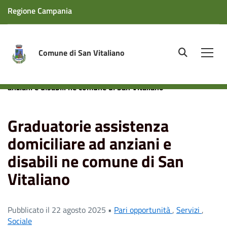
Regione Campania
Comune di San Vitaliano
site.searc
Men
Home
News
Graduatorie assistenza domiciliare ad
anziani e disabili ne comune di San Vitaliano
Graduatorie assistenza
domiciliare ad anziani e
disabili ne comune di San
Vitaliano
Pubblicato il 22 agosto 2025 •
Pari opportunità
,
Servizi
,
Sociale