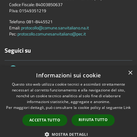
Codice Fiscale:
84003850637
P.Iva:
01549351219
Telefono:
081-8445521
Email:
protocollo@comune.sanvitaliano.na.it
Pec:
protocollo.comunesanvitaliano@pec.it
Seguici su
×
Informazioni sui cookie
Questo sito web utilizza cookie tecnici e assimilati strettamente
necessari al corretto funzionamento e alla navigazione del sito,
nonché un cookie tecnico analitico al solo fine di elaborare
Accessibilità
Privacy
Cookie
Mappa del sito
informazioni statistiche, aggregate e anonime.
Per maggiori dettagli, può consultare la cookie policy al seguente
Link
Copyright © 2026 • Comune di San Vitaliano • Powered by
Municipium
•
Accesso redazione
RIFIUTA TUTTO
ACCETTA TUTTO
MOSTRA DETTAGLI