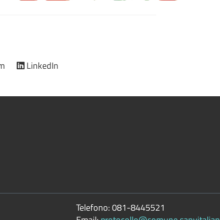
am
LinkedIn
Telefono:
081-8445521
Email:
protocollo@comune.sanvitaliano