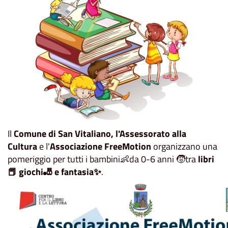
Il
Comune di S
an Vitaliano, l'Assessorato alla
Cultura
e l'
Associazione FreeMotion
organizzano una
pomeriggio per tutti i bambini👶da 0-6 anni 🧒tra
libri
📕 giochi🎳 e fantasia✨
.