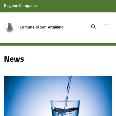
Regione Campania
Comune di San Vitaliano
site.searc
Men
Home
News
News