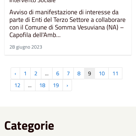
Avviso di manifestazione di interesse da
parte di Enti del Terzo Settore a collaborare
con il Comune di Somma Vesuviana (NA) –
Capofila dell'Amb...
28 giugno 2023
‹
1
2
...
6
7
8
9
10
11
12
...
18
19
›
Categorie