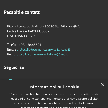
Recapiti e contatti
Piazza Leonardo da Vinci - 80030 San Vitaliano (NA)
Codice Fiscale:
84003850637
P.Iva:
01549351219
Telefono:
081-8445521
Email:
protocollo@comune.sanvitaliano.na.it
Pec:
protocollo.comunesanvitaliano@pec.it
Seguici su
×
Informazioni sui cookie
Questo sito web utilizza cookie tecnici e assimilati strettamente
necessari al corretto funzionamento e alla navigazione del sito,
nonché un cookie tecnico analitico al solo fine di elaborare
Accessibilità
Privacy
Cookie
Mappa del sito
informazioni statistiche, aggregate e anonime.